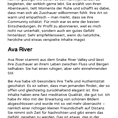
begleiten, der wirklich gerne lebt. Sie erzählt von ihren
Abenteuern, teilt Momente der Ruhe und schafft es dabei,
dass man sich als Zuschauer willkommen fühlt. Ihre Art ist
warm und empathisch – man merkt, dass sie ihre
Community schätzt. Für mich war es eine der besten
Entscheidungen, ihr Profil zu abonnieren, weil es mich
nicht nur unterhält, sondern auch ein gutes Gefühl
hinterlässt. Sehr empfehlenswert, wenn du natürliche,
herzliche und etwas verspielte Inhalte magst.
Ava River
Ava River stammt aus dem Snake River Valley und lässt
ihre Zuschauer an ihrem Leben zwischen Fluss und Bergen
teilhaben. Sie hat einen ruhigen, aber sehr einnehmenden
Stil.
Bei Ava habe ich besonders ihre Tiefe und Authentizität
geschätzt. Es ist selten, dass man jemanden findet, der so
offen und gleichzeitig zurückhaltend elegant ist. Ihre
Inhalte haben eine fast meditative Qualität, die gut tut. Ich
habe ihr Abo mit der Erwartung von schönen Bildern
abgeschlossen und wurde mit so viel mehr überrascht –
nämlich einer richtigen kleinen Freundschaft auf Distanz.
Sie nimmt sich Zeit für Nachrichten und gibt einem das
Gefühl, gesehen zu werden. Das ist etwas, das in der