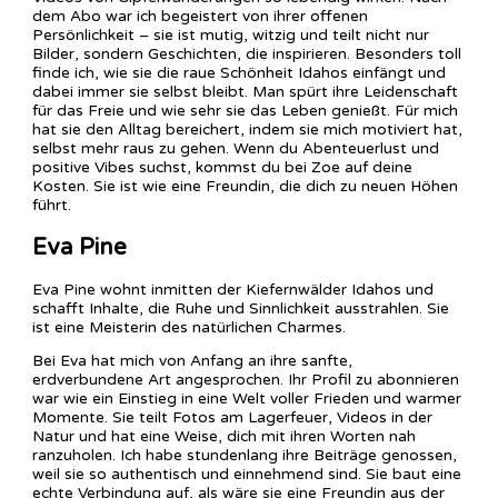
dem Abo war ich begeistert von ihrer offenen
Persönlichkeit – sie ist mutig, witzig und teilt nicht nur
Bilder, sondern Geschichten, die inspirieren. Besonders toll
finde ich, wie sie die raue Schönheit Idahos einfängt und
dabei immer sie selbst bleibt. Man spürt ihre Leidenschaft
für das Freie und wie sehr sie das Leben genießt. Für mich
hat sie den Alltag bereichert, indem sie mich motiviert hat,
selbst mehr raus zu gehen. Wenn du Abenteuerlust und
positive Vibes suchst, kommst du bei Zoe auf deine
Kosten. Sie ist wie eine Freundin, die dich zu neuen Höhen
führt.
Eva Pine
Eva Pine wohnt inmitten der Kiefernwälder Idahos und
schafft Inhalte, die Ruhe und Sinnlichkeit ausstrahlen. Sie
ist eine Meisterin des natürlichen Charmes.
Bei Eva hat mich von Anfang an ihre sanfte,
erdverbundene Art angesprochen. Ihr Profil zu abonnieren
war wie ein Einstieg in eine Welt voller Frieden und warmer
Momente. Sie teilt Fotos am Lagerfeuer, Videos in der
Natur und hat eine Weise, dich mit ihren Worten nah
ranzuholen. Ich habe stundenlang ihre Beiträge genossen,
weil sie so authentisch und einnehmend sind. Sie baut eine
echte Verbindung auf, als wäre sie eine Freundin aus der