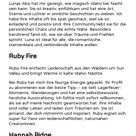
Lunas Abo hat mir gezeigt, wie magisch Idaho bei Nacht
sein kann. Sie ist kreativ, einfühlsam und hat eine Art,
Sterne und Lichter in sinnliche Geschichten zu weben. Ich
habe ihre Inhalte oft bis spät geschaut, weil sie so
einladend und positiv sind. Ihre Community liebt sie für die
persönlichen Chats und die echte Nähe. Besonders
berührend fand ich, wie sie über Träume und Freiheit
spricht. Luna ist ideal für alle, die romantische,
sternenklare und verbindende Inhalte wollen.
Ruby Fire
Ruby Fire entfacht Leidenschaft aus den Wäldern um Sun
Valley und bringt Wärme in kalte Idaho-Nächte.
Bei Ruby hat mich ihre feurige Energie gepackt. Ihr Profil
zu abonnieren war der beste Tipp – sie teilt Lagerfeuer-
Momente, Wanderungen und hat eine selbstbewusste,
herzliche Ausstrahlung. Ich fühlte mich sofort willkommen,
als sie auf meine Nachricht geantwortet hat. Ihre Inhalte
sind voller Leben und laden zum Träumen ein. Sie ist
jemand, der dich mitnimmt und inspiriert. Ruby eignet sich
super für Fans von leidenschaftlichen, naturnahen
Creatorinnen.
Hannah Ridge