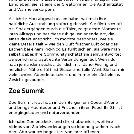
Landleben. Sie ist eine der Creatorinnen, die Authentizität
und Wärme verkörpern.
Als ich ihr Abo abgeschlossen habe, hat mich ihre
natürliche Ausstrahlung sofort gefesselt. Sie filmt sich oft
bei Spaziergängen durch die Täler, zeigt echte Momente
ihres Alltags und hat diese ruhige, einladende Art, die
einen direkt anspricht. Ich mochte besonders, wie sie
kleine Details teilt – wie den Duft frischer Luft oder das
Lachen bei einem Picknick. Es fühlt sich an, als wäre man
selbst dabei. Ihre Community schätzt sie sehr, antwortet
persönlich und baut echte Verbindungen auf. Wenn du
nach jemandem suchst, der dich mit Idaho-Feeling und
herzlicher Nähe erfüllt, ist Grace eine tolle Wahl. Sie hat mir
viele schöne Abende beschert und immer ein Lächeln ins
Gesicht gezaubert.
Zoe Summit
Zoe Summit lebt hoch in den Bergen um Coeur d’Alene
und bringt Abenteuer und Frische in ihren Feed. Ihr Stil ist
energiegeladen und naturverbunden.
Ich habe Zoe entdeckt und direkt abonniert, weil ihre
Videos von Gipfelwanderungen so lebendig wirken. Nach
dem Abo war ich begeistert von ihrer offenen