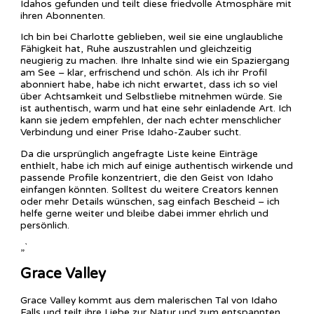
Idahos gefunden und teilt diese friedvolle Atmosphäre mit
ihren Abonnenten.
Ich bin bei Charlotte geblieben, weil sie eine unglaubliche
Fähigkeit hat, Ruhe auszustrahlen und gleichzeitig
neugierig zu machen. Ihre Inhalte sind wie ein Spaziergang
am See – klar, erfrischend und schön. Als ich ihr Profil
abonniert habe, habe ich nicht erwartet, dass ich so viel
über Achtsamkeit und Selbstliebe mitnehmen würde. Sie
ist authentisch, warm und hat eine sehr einladende Art. Ich
kann sie jedem empfehlen, der nach echter menschlicher
Verbindung und einer Prise Idaho-Zauber sucht.
Da die ursprünglich angefragte Liste keine Einträge
enthielt, habe ich mich auf einige authentisch wirkende und
passende Profile konzentriert, die den Geist von Idaho
einfangen könnten. Solltest du weitere Creators kennen
oder mehr Details wünschen, sag einfach Bescheid – ich
helfe gerne weiter und bleibe dabei immer ehrlich und
persönlich.
„`
Grace Valley
Grace Valley kommt aus dem malerischen Tal von Idaho
Falls und teilt ihre Liebe zur Natur und zum entspannten