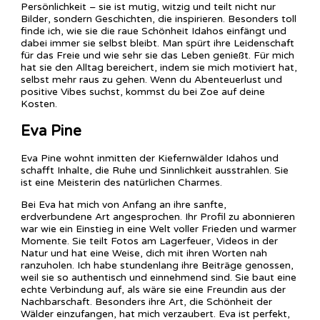
Persönlichkeit – sie ist mutig, witzig und teilt nicht nur
Bilder, sondern Geschichten, die inspirieren. Besonders toll
finde ich, wie sie die raue Schönheit Idahos einfängt und
dabei immer sie selbst bleibt. Man spürt ihre Leidenschaft
für das Freie und wie sehr sie das Leben genießt. Für mich
hat sie den Alltag bereichert, indem sie mich motiviert hat,
selbst mehr raus zu gehen. Wenn du Abenteuerlust und
positive Vibes suchst, kommst du bei Zoe auf deine
Kosten.
Eva Pine
Eva Pine wohnt inmitten der Kiefernwälder Idahos und
schafft Inhalte, die Ruhe und Sinnlichkeit ausstrahlen. Sie
ist eine Meisterin des natürlichen Charmes.
Bei Eva hat mich von Anfang an ihre sanfte,
erdverbundene Art angesprochen. Ihr Profil zu abonnieren
war wie ein Einstieg in eine Welt voller Frieden und warmer
Momente. Sie teilt Fotos am Lagerfeuer, Videos in der
Natur und hat eine Weise, dich mit ihren Worten nah
ranzuholen. Ich habe stundenlang ihre Beiträge genossen,
weil sie so authentisch und einnehmend sind. Sie baut eine
echte Verbindung auf, als wäre sie eine Freundin aus der
Nachbarschaft. Besonders ihre Art, die Schönheit der
Wälder einzufangen, hat mich verzaubert. Eva ist perfekt,