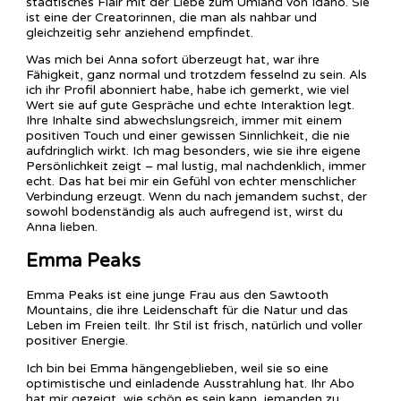
städtisches Flair mit der Liebe zum Umland von Idaho. Sie
ist eine der Creatorinnen, die man als nahbar und
gleichzeitig sehr anziehend empfindet.
Was mich bei Anna sofort überzeugt hat, war ihre
Fähigkeit, ganz normal und trotzdem fesselnd zu sein. Als
ich ihr Profil abonniert habe, habe ich gemerkt, wie viel
Wert sie auf gute Gespräche und echte Interaktion legt.
Ihre Inhalte sind abwechslungsreich, immer mit einem
positiven Touch und einer gewissen Sinnlichkeit, die nie
aufdringlich wirkt. Ich mag besonders, wie sie ihre eigene
Persönlichkeit zeigt – mal lustig, mal nachdenklich, immer
echt. Das hat bei mir ein Gefühl von echter menschlicher
Verbindung erzeugt. Wenn du nach jemandem suchst, der
sowohl bodenständig als auch aufregend ist, wirst du
Anna lieben.
Emma Peaks
Emma Peaks ist eine junge Frau aus den Sawtooth
Mountains, die ihre Leidenschaft für die Natur und das
Leben im Freien teilt. Ihr Stil ist frisch, natürlich und voller
positiver Energie.
Ich bin bei Emma hängengeblieben, weil sie so eine
optimistische und einladende Ausstrahlung hat. Ihr Abo
hat mir gezeigt, wie schön es sein kann, jemanden zu