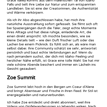
Grace Valley kommt aus dem malerischen Tal von Idaho
Falls und teilt ihre Liebe zur Natur und zum entspannten
Landleben. Sie ist eine der Creatorinnen, die Authentizität
und Wärme verkörpern.
Als ich ihr Abo abgeschlossen habe, hat mich ihre
natürliche Ausstrahlung sofort gefesselt. Sie filmt sich oft
bei Spaziergängen durch die Täler, zeigt echte Momente
ihres Alltags und hat diese ruhige, einladende Art, die
einen direkt anspricht. Ich mochte besonders, wie sie
kleine Details teilt – wie den Duft frischer Luft oder das
Lachen bei einem Picknick. Es fühlt sich an, als wäre man
selbst dabei. Ihre Community schätzt sie sehr, antwortet
persönlich und baut echte Verbindungen auf. Wenn du
nach jemandem suchst, der dich mit Idaho-Feeling und
herzlicher Nähe erfüllt, ist Grace eine tolle Wahl. Sie hat mir
viele schöne Abende beschert und immer ein Lächeln ins
Gesicht gezaubert.
Zoe Summit
Zoe Summit lebt hoch in den Bergen um Coeur d’Alene
und bringt Abenteuer und Frische in ihren Feed. Ihr Stil ist
energiegeladen und naturverbunden.
Ich habe Zoe entdeckt und direkt abonniert, weil ihre
Videos von Gipfelwanderungen so lebendig wirken. Nach