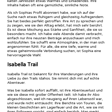
kalten Jahreszeit etwas Warmes und Einladendes. Ihre
Inhalte haben oft eine gemütliche, sinnliche Note.
Als ich Sophias Profil abonniert habe, war ich auf der
Suche nach etwas Ruhigem und gleichzeitig Aufregendem.
Sie hat beides perfekt getroffen. Ihre Art zu sprechen und
zu zeigen, wie sie den Alltag erlebt, hat mich sehr berührt.
Es ist diese Mischung aus Stärke und Sanftheit, die sie so
besonders macht. Ich habe viele Abende damit verbracht,
einfach nur ihre neusten Beiträge anzuschauen und mich
wohlzufühlen. Sie schafft eine Atmosphäre, in der man sich
angenommen fühlt. Für alle, die eine tiefe, warme und
etwas geheimnisvolle Verbindung suchen, ist Sophia eine
hervorragende Wahl.
Isabella Trail
Isabella Trail ist bekannt für ihre Wanderungen und ihre
Liebe zu den Trails Idahos. Sie nimmt dich mit auf echte
Abenteuer.
Was bei Isabella sofort auffällt, ist ihre Abenteuerlust und
wie sie diese mit großer Offenheit teilt. Ich habe ihr Abo
abgeschlossen, weil ich neugierig auf ihren Lebensstil war,
und wurde nicht enttäuscht. Ihre Berichte von Touren, die
kleinen Geschichten am Lagerfeuer und die Art, wie sie mit
ihren Followern spricht, sind einfach herzlich. Man merkt,