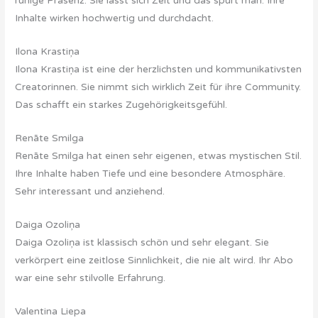
ruhige Präsenz. Sie lässt sich Zeit und das spürt man. Ihre
Inhalte wirken hochwertig und durchdacht.
Ilona Krastiņa
Ilona Krastiņa ist eine der herzlichsten und kommunikativsten
Creatorinnen. Sie nimmt sich wirklich Zeit für ihre Community.
Das schafft ein starkes Zugehörigkeitsgefühl.
Renāte Smilga
Renāte Smilga hat einen sehr eigenen, etwas mystischen Stil.
Ihre Inhalte haben Tiefe und eine besondere Atmosphäre.
Sehr interessant und anziehend.
Daiga Ozoliņa
Daiga Ozoliņa ist klassisch schön und sehr elegant. Sie
verkörpert eine zeitlose Sinnlichkeit, die nie alt wird. Ihr Abo
war eine sehr stilvolle Erfahrung.
Valentina Liepa