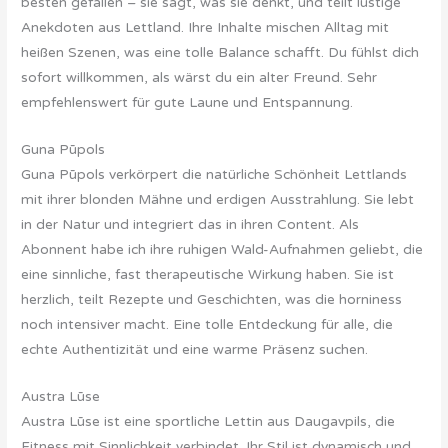
besten gefallen – sie sagt, was sie denkt, und teilt lustige
Anekdoten aus Lettland. Ihre Inhalte mischen Alltag mit
heißen Szenen, was eine tolle Balance schafft. Du fühlst dich
sofort willkommen, als wärst du ein alter Freund. Sehr
empfehlenswert für gute Laune und Entspannung.
Guna Pūpols
Guna Pūpols verkörpert die natürliche Schönheit Lettlands
mit ihrer blonden Mähne und erdigen Ausstrahlung. Sie lebt
in der Natur und integriert das in ihren Content. Als
Abonnent habe ich ihre ruhigen Wald-Aufnahmen geliebt, die
eine sinnliche, fast therapeutische Wirkung haben. Sie ist
herzlich, teilt Rezepte und Geschichten, was die horniness
noch intensiver macht. Eine tolle Entdeckung für alle, die
echte Authentizität und eine warme Präsenz suchen.
Austra Lūse
Austra Lūse ist eine sportliche Lettin aus Daugavpils, die
Fitness mit Sinnlichkeit verbindet. Ihr Stil ist dynamisch und