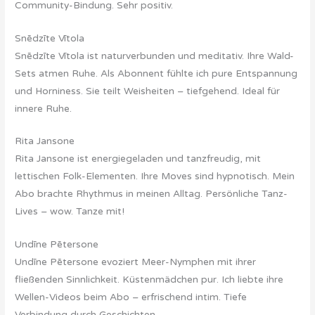
Community-Bindung. Sehr positiv.
Snēdzīte Vītola
Snēdzīte Vītola ist naturverbunden und meditativ. Ihre Wald-
Sets atmen Ruhe. Als Abonnent fühlte ich pure Entspannung
und Horniness. Sie teilt Weisheiten – tiefgehend. Ideal für
innere Ruhe.
Rita Jansone
Rita Jansone ist energiegeladen und tanzfreudig, mit
lettischen Folk-Elementen. Ihre Moves sind hypnotisch. Mein
Abo brachte Rhythmus in meinen Alltag. Persönliche Tanz-
Lives – wow. Tanze mit!
Undīne Pētersone
Undīne Pētersone evoziert Meer-Nymphen mit ihrer
fließenden Sinnlichkeit. Küstenmädchen pur. Ich liebte ihre
Wellen-Videos beim Abo – erfrischend intim. Tiefe
Verbindung durch Geschichten.