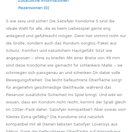
Zusätzliche Informationen
Rezensionen (0)
S wie sexy und sicher! Die Satisfyer Kondome S sind die
ideale Wahl für alle, die es beim Liebesspiel gerne eng
anliegend und gefühlsecht mögen. Denn hier stimmt nicht nur
die Größe, sondern auch das Rundum-sorglos-Paket aus
Schutz, Komfort und natürlichem Hautgefühl. Sitzt wie
angegossen – ohne zu kneifen Mit einer Breite von 49 mm
sind diese Kondome wie gemacht für schlankere Maße – sie
schmiegen sich passgenau an und schenken Dir dabei volle
Bewegungsfreiheit. Die leicht befeuchtete Oberfläche sorgt
für angenehm geschmeidige Gleitfreude, während das
Reservoir zusätzliche Sicherheit ins Spiel bringt. Und weil wir
wissen, dass ein Kondom nicht reicht, kommt der Spaß gleich
im 100er-Pack daher. Satisfyer-kompatibel? Aber sowas von!
Kleines Extra gefällig? Die Kondome sind natürlich
kompatibel mit all Deinen liebsten Satisfyer Lovetoys aus
Silikon. Dank der befeuchteten Oberfläche auf Wasserbasis