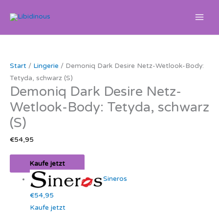
Zum
Inhalt
springen
Ursprünglicher
Aktueller
Preis
Preis
Start
/
Lingerie
/ Demoniq Dark Desire Netz-Wetlook-Body:
war:
ist:
Tetyda, schwarz (S)
€79,95
€74,99.
Demoniq Dark Desire Netz-
Wetlook-Body: Tetyda, schwarz
(S)
€
54,95
Kaufe jetzt
Sineros
€54,95
Kaufe jetzt