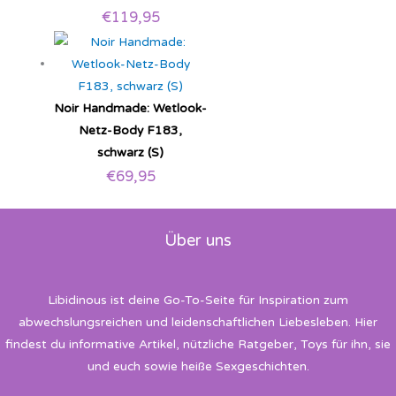
€
119,95
Noir Handmade: Wetlook-
Netz-Body F183,
schwarz (S)
€
69,95
Über uns
Libidinous ist deine Go-To-Seite für Inspiration zum
abwechslungsreichen und leidenschaftlichen Liebesleben. Hier
findest du informative Artikel, nützliche Ratgeber, Toys für ihn, sie
und euch sowie heiße Sexgeschichten.