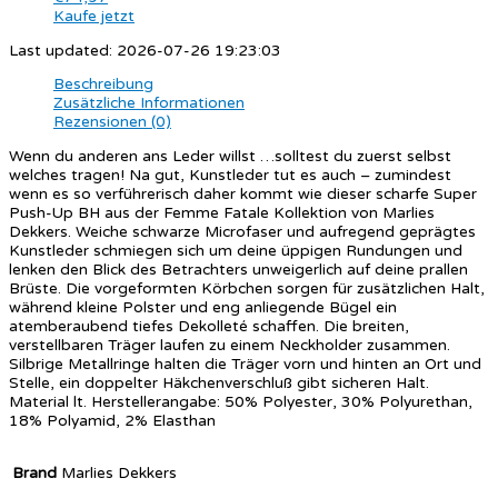
Kaufe jetzt
Last updated: 2026-07-26 19:23:03
Beschreibung
Zusätzliche Informationen
Rezensionen (0)
Wenn du anderen ans Leder willst …solltest du zuerst selbst
welches tragen! Na gut, Kunstleder tut es auch – zumindest
wenn es so verführerisch daher kommt wie dieser scharfe Super
Push-Up BH aus der Femme Fatale Kollektion von Marlies
Dekkers. Weiche schwarze Microfaser und aufregend geprägtes
Kunstleder schmiegen sich um deine üppigen Rundungen und
lenken den Blick des Betrachters unweigerlich auf deine prallen
Brüste. Die vorgeformten Körbchen sorgen für zusätzlichen Halt,
während kleine Polster und eng anliegende Bügel ein
atemberaubend tiefes Dekolleté schaffen. Die breiten,
verstellbaren Träger laufen zu einem Neckholder zusammen.
Silbrige Metallringe halten die Träger vorn und hinten an Ort und
Stelle, ein doppelter Häkchenverschluß gibt sicheren Halt.
Material lt. Herstellerangabe: 50% Polyester, 30% Polyurethan,
18% Polyamid, 2% Elasthan
Brand
Marlies Dekkers