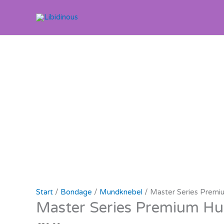
Zum
Inhalt
springen
Start
/
Bondage
/
Mundknebel
/ Master Series Premi
Master Series Premium Hu