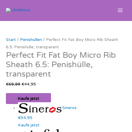
Zum
Inhalt
springen
Ursprünglicher
Aktueller
Preis
Preis
war:
ist:
Start
/
Penishüllen
/ Perfect Fit Fat Boy Micro Rib Sheath
€59,99
€44,95.
6.5: Penishülle, transparent
Perfect Fit Fat Boy Micro Rib
Sheath 6.5: Penishülle,
transparent
€
59,99
€
44,95
Kaufe jetzt
Sineros
€54,95
Kaufe jetzt