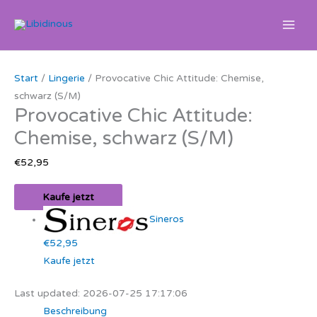
Zum
Inhalt
springen
Ursprünglicher
Aktueller
Start
/
Lingerie
/ Provocative Chic Attitude: Chemise,
Preis
Preis
schwarz (S/M)
war:
ist:
Provocative Chic Attitude:
€79,95
€74,99.
Chemise, schwarz (S/M)
€
52,95
Kaufe jetzt
Sineros
€52,95
Kaufe jetzt
Last updated: 2026-07-25 17:17:06
Beschreibung