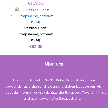
€
119,95
Passion Floris:
Strapshemd, schwarz
(S/M)
€
62,95
Über uns
Libidinous ist deine Go-To-Seite für Inspiration zum
abwechslungsreichen und leidenschaftlichen Liebesleben. Hier
findest du informative Artikel, nützliche Ratgeber, Toys für ihn, sie
und euch sowie heiße Sexgeschichten.