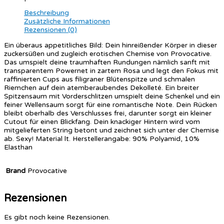
Beschreibung
Zusätzliche Informationen
Rezensionen (0)
Ein überaus appetitliches Bild: Dein hinreißender Körper in dieser
zuckersüßen und zugleich erotischen Chemise von Provocative.
Das umspielt deine traumhaften Rundungen nämlich sanft mit
transparentem Powernet in zartem Rosa und legt den Fokus mit
raffinierten Cups aus filigraner Blütenspitze und schmalen
Riemchen auf dein atemberaubendes Dekolleté. Ein breiter
Spitzensaum mit Vorderschlitzen umspielt deine Schenkel und ein
feiner Wellensaum sorgt für eine romantische Note. Dein Rücken
bleibt oberhalb des Verschlusses frei, darunter sorgt ein kleiner
Cutout für einen Blickfang. Dein knackiger Hintern wird vom
mitgelieferten String betont und zeichnet sich unter der Chemise
ab. Sexy! Material lt. Herstellerangabe: 90% Polyamid, 10%
Elasthan
Brand
Provocative
Rezensionen
Es gibt noch keine Rezensionen.