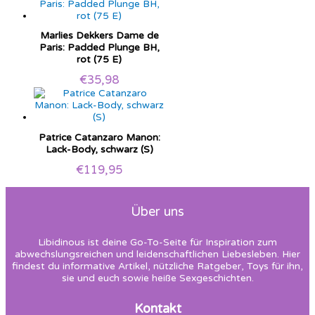
Marlies Dekkers Dame de
Paris: Padded Plunge BH,
rot (75 E)
€
35,98
Patrice Catanzaro Manon:
Lack-Body, schwarz (S)
€
119,95
Über uns
Libidinous ist deine Go-To-Seite für Inspiration zum
abwechslungsreichen und leidenschaftlichen Liebesleben. Hier
findest du informative Artikel, nützliche Ratgeber, Toys für ihn,
sie und euch sowie heiße Sexgeschichten.
Kontakt