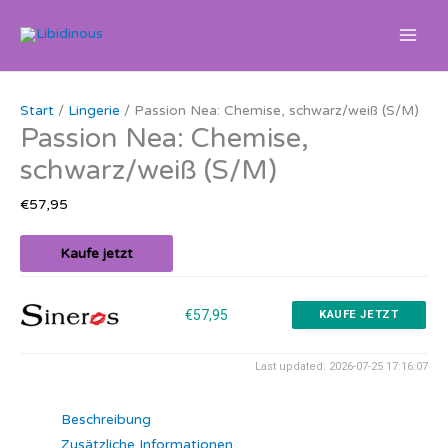
Zum
Inhalt
springen
Start
/
Lingerie
/ Passion Nea: Chemise, schwarz/weiß (S/M)
Passion Nea: Chemise,
schwarz/weiß (S/M)
€
57,95
Kaufe jetzt
€57,95
KAUFE JETZT
Last updated: 2026-07-25 17:16:07
Beschreibung
Zusätzliche Informationen