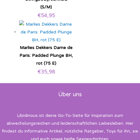
(S/M)
€
54,95
Marlies Dekkers Dame de
Paris: Padded Plunge BH,
rot (75 E)
€
35,98
Über uns
Libidinous ist deine Go-To-Seite für Inspiration zum
abwechslungsreichen und leidenschaftlichen Liebesleben. Hier
findest du informative Artikel, nützliche Ratgeber, Toys für ihn, sie
und euch sowie heiße Sexgeschichten.