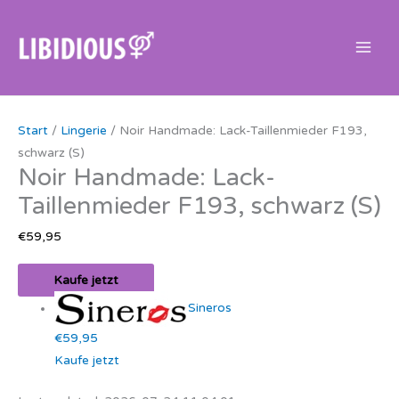
Zum
Inhalt
springen
Ursprünglicher
Aktueller
Start
/
Lingerie
/ Noir Handmade: Lack-Taillenmieder F193,
Preis
Preis
schwarz (S)
war:
ist:
Noir Handmade: Lack-
€24,95
€18,39.
Taillenmieder F193, schwarz (S)
€
59,95
Kaufe jetzt
Sineros
€59,95
Kaufe jetzt