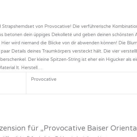
al Strapshemdset von Provocative! Die verführerische Kombination
ps betonen dein üppiges Dekolleté und geben deinen schönsten 
ht. Hier wird niemand die Blicke von dir abwenden können! Die Blu
ar Details deines Traumkörpers versteckt hält. Die vier verste
schenkel. Der kleine Spitzen-String ist eher ein Higucker als ei
terial lt. Herstell…
Provocative
ezension für „Provocative Baiser Orient