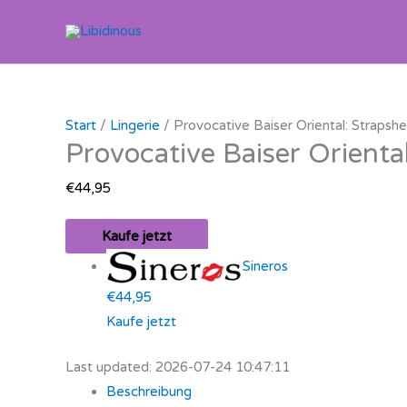
Zum
Inhalt
springen
Start
/
Lingerie
/ Provocative Baiser Oriental: Straps
Provocative Baiser Orient
€
44,95
Kaufe jetzt
Sineros
€44,95
Kaufe jetzt
Last updated: 2026-07-24 10:47:11
Beschreibung