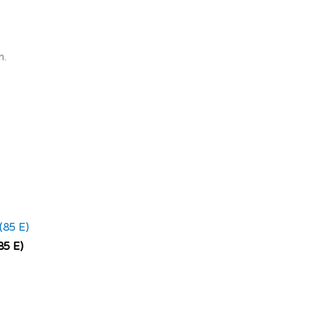
n.
85 E)