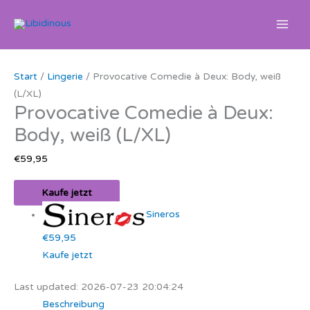
Zum
Inhalt
springen
Start
/
Lingerie
/ Provocative Comedie à Deux: Body, weiß
(L/XL)
Provocative Comedie à Deux:
Body, weiß (L/XL)
€
59,95
Kaufe jetzt
Sineros
€59,95
Kaufe jetzt
Last updated: 2026-07-23 20:04:24
Beschreibung